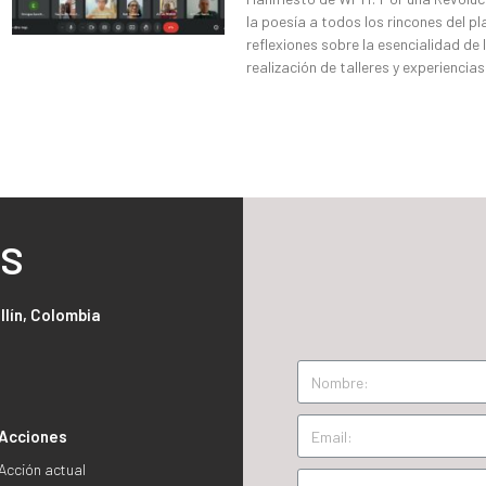
la poesía a todos los rincones del p
reflexiones sobre la esencialidad de
realización de talleres y experienci
OS
llín, Colombia
Acciones
Acción actual