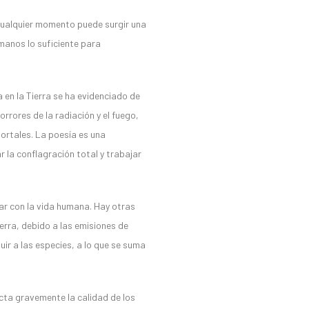
cualquier momento puede surgir una
manos lo suficiente para
a en la Tierra se ha evidenciado de
rrores de la radiación y el fuego,
ortales. La poesía es una
 la conflagración total y trabajar
ar con la vida humana. Hay otras
erra, debido a las emisiones de
ir a las especies, a lo que se suma
cta gravemente la calidad de los