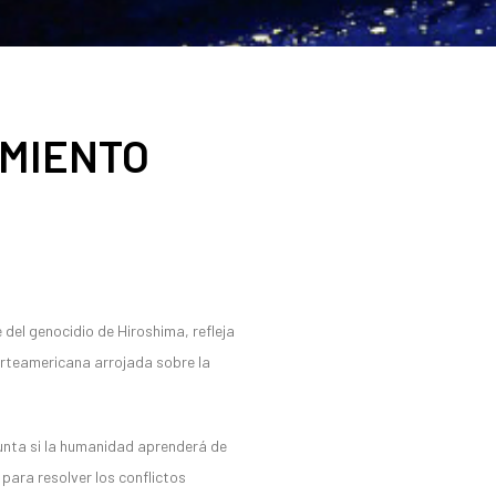
IMIENTO
del genocidio de Hiroshima, refleja
orteamericana arrojada sobre la
gunta si la humanidad aprenderá de
 para resolver los conflictos