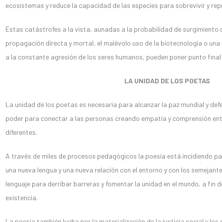
ecosistemas y reduce la capacidad de las especies para sobrevivir y rep
Estas catástrofes a la vista, aunadas a la probabilidad de surgimient
propagación directa y mortal, el malévolo uso de la biotecnología o un
a la constante agresión de los seres humanos, pueden poner punto final a
LA UNIDAD DE LOS POETAS
La unidad de los poetas es necesaria para alcanzar la paz mundial y defe
poder para conectar a las personas creando empatía y comprensión entr
diferentes.
A través de miles de procesos pedagógicos la poesía está incidiendo p
una nueva lengua y una nueva relación con el entorno y con los semejant
lenguaje para derribar barreras y fomentar la unidad en el mundo, a fin de 
existencia.
La poesía también lucha por la materialización de la justicia social y l