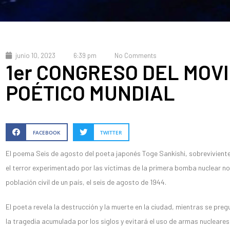
junio 10, 2023
6:39 pm
No Comments
1er CONGRESO DEL MOV
POÉTICO MUNDIAL
FACEBOOK
TWITTER
El poema Seis de agosto del poeta japonés Toge Sankishi, sobreviviente 
el terror experimentado por las víctimas de la primera bomba nuclear n
población civil de un país, el seis de agosto de 1944.
El poeta revela la destrucción y la muerte en la ciudad, mientras se pre
la tragedia acumulada por los siglos y evitará el uso de armas nucleares