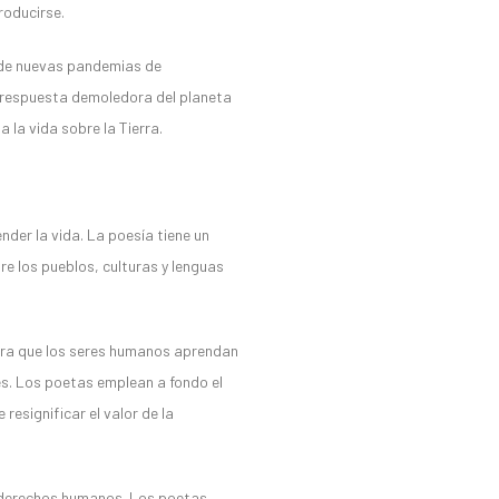
roducirse.
o de nuevas pandemias de
a respuesta demoledora del planeta
 la vida sobre la Tierra.
nder la vida. La poesía tiene un
e los pueblos, culturas y lenguas
ara que los seres humanos aprendan
es. Los poetas emplean a fondo el
resignificar el valor de la
os derechos humanos. Los poetas