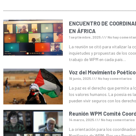
ENCUENTRO DE COORDINA
EN ÁFRICA
1 septiembre, 2025
No hay comentar
La reunión se citó para vitalizar la 
inquietudes y propuestas de los coo
trabajo de WPM en cada país…
Voz del Movimiento Poético
19 junio, 2025
No hay comentarios
La paz es el derecho que permite a l
los valores humanos. La poesía es la 
pueden vivir seguros con los derech
Reunión WPM Comité Coord
14 marzo, 2025
No hay comentarios
La orientación para los coordinadore
Manifiesto de WPM: Por una Revoluci