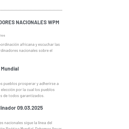
DORES NACIONALES WPM
ios
coordinación africana y escuchar las
rdinadores nacionales sobre el
 Mundial
os pueblos prosperar y adherirse a
elección por la cual los pueblos
os de todos garantizados.
inador 09.03.2025
s nacionales sigue la línea del
ón Poética Mundial. Debemos llevar