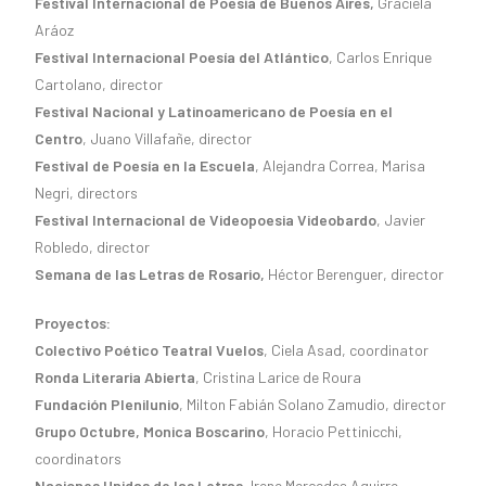
Festival Internacional de Poesía de Buenos Aires,
Graciela
Aráoz
Festival Internacional Poesía del Atlántico
, Carlos Enrique
Cartolano, director
Festival Nacional y Latinoamericano de Poesía en el
Centro
, Juano Villafañe, director
Festival de Poesía en la Escuela
, Alejandra Correa, Marisa
Negri, directors
Festival Internacional de Videopoesia Videobardo
, Javier
Robledo, director
Semana de las Letras de Rosario,
Héctor Berenguer, director
Proyectos:
Colectivo Poético Teatral Vuelos
, Ciela Asad, coordinator
Ronda Literaria Abierta
, Cristina Larice de Roura
Fundación Plenilunio
, Milton Fabián Solano Zamudio, director
Grupo Octubre, Monica Boscarino
, Horacio Pettinicchi,
coordinators
Naciones Unidas de las Letras
, Irene Mercedes Aguirre,