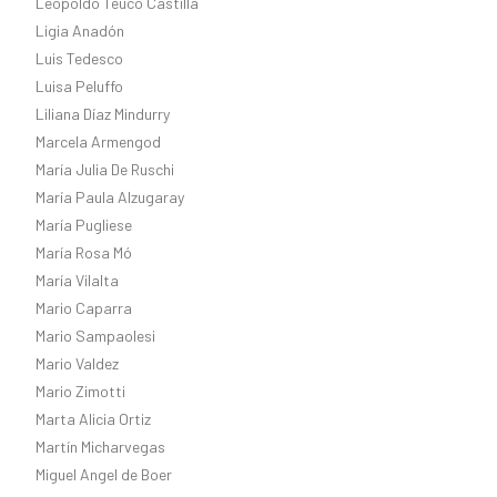
Leopoldo Teuco Castilla
Ligia Anadón
Luis Tedesco
Luisa Peluffo
Liliana Díaz Mindurry
Marcela Armengod
María Julia De Ruschi
María Paula Alzugaray
María Pugliese
María Rosa Mó
María Vilalta
Mario Caparra
Mario Sampaolesi
Mario Valdez
Mario Zimotti
Marta Alicia Ortiz
Martín Micharvegas
Miguel Angel de Boer