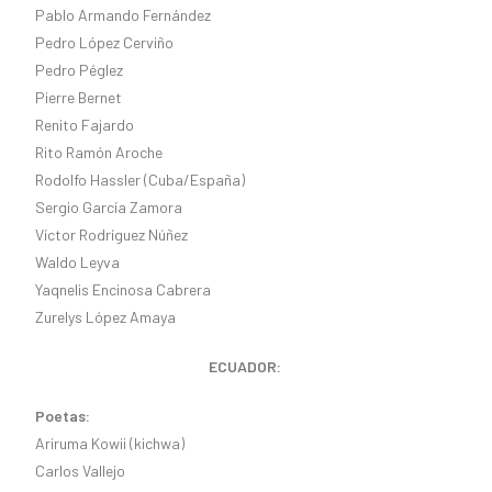
Pablo Armando Fernández
Pedro López Cerviño
Pedro Péglez
Pierre Bernet
Renito Fajardo
Rito Ramón Aroche
Rodolfo Hassler (Cuba/España)
Sergio García Zamora
Víctor Rodríguez Núñez
Waldo Leyva
Yaqnelis Encinosa Cabrera
Zurelys López Amaya
ECUADOR:
Poetas:
Ariruma Kowii (kichwa)
Carlos Vallejo