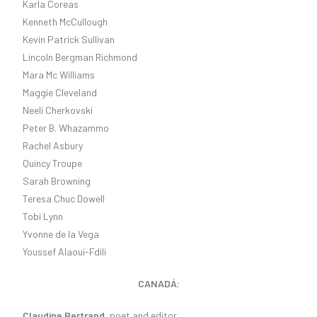
Karla Coreas
Kenneth McCullough
Kevin Patrick Sullivan
Lincoln Bergman Richmond
Mara Mc Williams
Maggie Cleveland
Neeli Cherkovski
Peter B. Whazammo
Rachel Asbury
Quincy Troupe
Sarah Browning
Teresa Chuc Dowell
Tobi Lynn
Yvonne de la Vega
Youssef Alaoui-Fdili
CANADÁ:
Claudine Bertrand
, poet and editor.