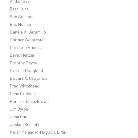
Arthur Sze
Beth Hunt
Bob Coleman
Bob Holman
Canéla A. Jaramillo
Carmen Calatayud
Christina Pacosz
David Meltzer
Dorothy Payne
Everett Hoagland
Ewuare X. Osayande
Fred Whitehead
Gene Grabiner
Hamish Danks Brown
Jim Byron
John Curl
Joshua Bennett
Karen Melander-Magoon, D.Min.