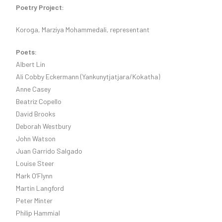
Poetry Project:
Koroga, Marziya Mohammedali, representant
Poets:
Albert Lin
Ali Cobby Eckermann (Yankunytjatjara/Kokatha)
Anne Casey
Beatriz Copello
David Brooks
Deborah Westbury
John Watson
Juan Garrido Salgado
Louise Steer
Mark O’Flynn
Martin Langford
Peter Minter
Philip Hammial